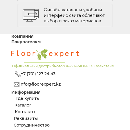
Онлайн-каталог и удобный
интерфейс сайта облегчают
выбор и заказ материалов.
Без фаски
Восковая пропитка
Подходит для
Компания
теплых полов
Покупателям
Стойкость к царапинам
Рельефная
поверхность
Повышенная
Официальный дистрибьютор KASTAMONU в Казахстане
прочность
Не боится влаги
+7 (701) 127 24 43
Антимикробное
покрытие
info@floorexpert.kz
Информация
Где купить
Каталог
Контакты
Реквизиты
Сотрудничество